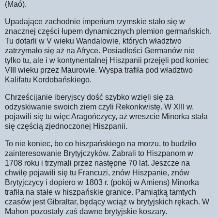
(Maó).
Upadające zachodnie imperium rzymskie stało się w
znacznej części łupem dynamicznych plemion germańskich.
Tu dotarli w V wieku Wandalowie, których władztwo
zatrzymało się aż na Afryce. Posiadłości Germanów nie
tylko tu, ale i w kontynentalnej Hiszpanii przejęli pod koniec
VIII wieku przez Maurowie. Wyspa trafiła pod władztwo
Kalifatu Kordobańskiego.
Chrześcijanie iberyjscy dość szybko wzięli się za
odzyskiwanie swoich ziem czyli Rekonkwistę. W XIII w.
pojawili się tu więc Aragończycy, aż wreszcie Minorka stała
się częścią zjednoczonej Hiszpanii.
To nie koniec, bo co hiszpańskiego na morzu, to budziło
zainteresowanie Brytyjczyków. Zabrali to Hiszpanom w
1708 roku i trzymali przez następne 70 lat. Jeszcze na
chwilę pojawili się tu Francuzi, znów Hiszpanie, znów
Brytyjczycy i dopiero w 1803 r. (pokój w Amiens) Minorka
trafiła na stałe w hiszpańskie granice. Pamiątką tamtych
czasów jest Gibraltar, będący wciąż w brytyjskich rękach. W
Mahon pozostały zaś dawne brytyjskie koszary.