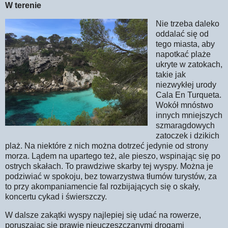
W terenie
Nie trzeba daleko
oddalać się od
tego miasta, aby
napotkać plaże
ukryte w zatokach,
takie jak
niezwykłej urody
Cala En Turqueta.
Wokół mnóstwo
innych mniejszych
szmaragdowych
zatoczek i dzikich
plaż. Na niektóre z nich można dotrzeć jedynie od strony
morza. Lądem na upartego też, ale pieszo, wspinając się po
ostrych skałach. To prawdziwe skarby tej wyspy. Można je
podziwiać w spokoju, bez towarzystwa tłumów turystów, za
to przy akompaniamencie fal rozbijających się o skały,
koncertu cykad i świerszczy.
W dalsze zakątki wyspy najlepiej się udać na rowerze,
poruszając się prawie nieuczęszczanymi drogami