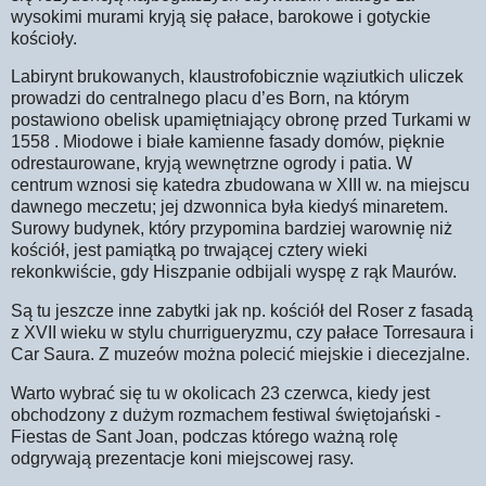
wysokimi murami kryją się pałace, barokowe i gotyckie
kościoły.
Labirynt brukowanych, klaustrofobicznie wąziutkich uliczek
prowadzi do centralnego placu d’es Born, na którym
postawiono obelisk upamiętniający obronę przed Turkami w
1558 . Miodowe i białe kamienne fasady domów, pięknie
odrestaurowane, kryją wewnętrzne ogrody i patia. W
centrum wznosi się katedra zbudowana w XIII w. na miejscu
dawnego meczetu; jej dzwonnica była kiedyś minaretem.
Surowy budynek, który przypomina bardziej warownię niż
kościół, jest pamiątką po trwającej cztery wieki
rekonkwiście, gdy Hiszpanie odbijali wyspę z rąk Maurów.
Są tu jeszcze inne zabytki jak np. kościół del Roser z fasadą
z XVII wieku w stylu churrigueryzmu, czy pałace Torresaura i
Car Saura. Z muzeów można polecić miejskie i diecezjalne.
Warto wybrać się tu w okolicach 23 czerwca, kiedy jest
obchodzony z dużym rozmachem festiwal świętojański -
Fiestas de Sant Joan, podczas którego ważną rolę
odgrywają prezentacje koni miejscowej rasy.