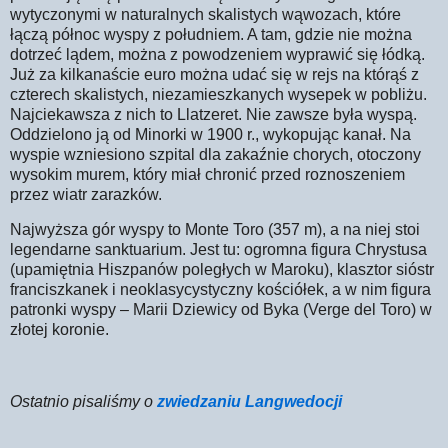
wytyczonymi w naturalnych skalistych wąwozach, które
łączą północ wyspy z południem. A tam, gdzie nie można
dotrzeć lądem, można z powodzeniem wyprawić się łódką.
Już za kilkanaście euro można udać się w rejs na którąś z
czterech skalistych, niezamieszkanych wysepek w pobliżu.
Najciekawsza z nich to Llatzeret. Nie zawsze była wyspą.
Oddzielono ją od Minorki w 1900 r., wykopując kanał. Na
wyspie wzniesiono szpital dla zakaźnie chorych, otoczony
wysokim murem, który miał chronić przed roznoszeniem
przez wiatr zarazków.
Najwyższa gór wyspy to Monte Toro (357 m), a na niej stoi
legendarne sanktuarium. Jest tu: ogromna figura Chrystusa
(upamiętnia Hiszpanów poległych w Maroku), klasztor sióstr
franciszkanek i neoklasycystyczny kościółek, a w nim figura
patronki wyspy – Marii Dziewicy od Byka (Verge del Toro) w
złotej koronie.
Ostatnio pisaliśmy o
zwiedzaniu Langwedocji