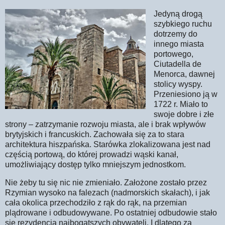
Jedyną drogą
szybkiego ruchu
dotrzemy do
innego miasta
portowego,
Ciutadella de
Menorca, dawnej
stolicy wyspy.
Przeniesiono ją w
1722 r. Miało to
swoje dobre i złe
strony – zatrzymanie rozwoju miasta, ale i brak wpływów
brytyjskich i francuskich. Zachowała się za to stara
architektura hiszpańska. Starówka zlokalizowana jest nad
częścią portową, do której prowadzi wąski kanał,
umożliwiający dostęp tylko mniejszym jednostkom.
Nie żeby tu się nic nie zmieniało. Założone zostało przez
Rzymian wysoko na falezach (nadmorskich skałach), i jak
cała okolica przechodziło z rąk do rąk, na przemian
plądrowane i odbudowywane. Po ostatniej odbudowie stało
się rezydencją najbogatszych obywateli. I dlatego za