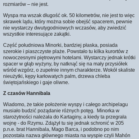
rozmiarów – nie jest.
Wyspa ma wszak długość ok. 50 kilometrów, nie jest to więc
skrawek lądu, który można sobie obejść spacerem, pewnie
nie wystarczy dwutygodniowych wczasów, aby zwiedzić
wszystkie interesujące zakątki.
Część południowa Minorki, bardziej płaska, posiada
szerokie i piaszczyste plaże. Powstało tu kilka kurortów z
nowoczesnymi piętrowymi hotelami. Wystarczy jednak krótki
spacer w głąb wyżyny, by natknąć się na mały przysiółek
wśród wzgórz, o zupełnie innym charakterze. Wokół skaliste
nieużytki, kępy karłowatych palm, drzewa chleba
świętojańskiego i gaje oliwne.
Z czasów Hannibala
Wiadomo, że takie położenie wyspy i całego archipelagu
musiało budzić pożądanie różnych potęg. Minorka w
starożytności należała do Kartaginy, a kiedy ta przegrała
wojnę - do Rzymu. Zdążył tu się jednak schronić w 205
p.n.e. brat Hannibala, Mago Barca, i podobno po nim
pozostała nazwa głównego miasta na wyspie czyli Mahón