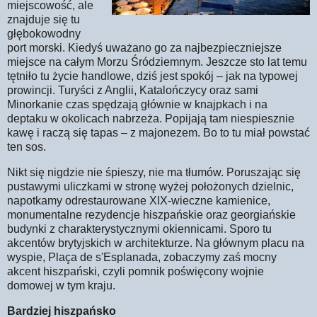
miejscowość, ale
znajduje się tu
głębokowodny
port morski. Kiedyś uważano go za najbezpieczniejsze
miejsce na całym Morzu Śródziemnym. Jeszcze sto lat temu
tętniło tu życie handlowe, dziś jest spokój – jak na typowej
prowincji. Turyści z Anglii, Katalończycy oraz sami
Minorkanie czas spędzają głównie w knajpkach i na
deptaku w okolicach nabrzeża. Popijają tam niespiesznie
kawę i raczą się tapas – z majonezem. Bo to tu miał powstać
ten sos.
Nikt się nigdzie nie śpieszy, nie ma tłumów. Poruszając się
pustawymi uliczkami w stronę wyżej położonych dzielnic,
napotkamy odrestaurowane XIX­-wieczne kamienice,
monumentalne rezydencje hiszpańskie oraz georgiańskie
budynki z charakterystycznymi okiennicami. Sporo tu
akcentów brytyjskich w architekturze. Na głównym placu na
wyspie, Plaça de s'Esplanada, zobaczymy zaś mocny
akcent hiszpański, czyli pomnik poświęcony wojnie
domowej w tym kraju.
Bardziej hiszpańsko