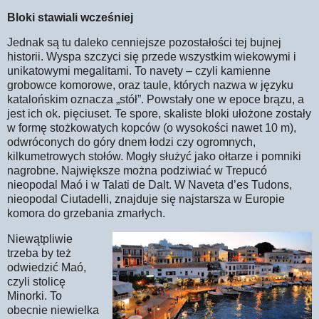
Bloki stawiali wcześniej
Jednak są tu daleko cenniejsze pozostałości tej bujnej
historii. Wyspa szczyci się przede wszystkim wiekowymi i
unikatowymi megalitami. To navety – czyli kamienne
grobowce komorowe, oraz taule, których nazwa w języku
katalońskim oznacza „stół”. Powstały one w epoce brązu, a
jest ich ok. pięciuset. Te spore, skaliste bloki ułożone zostały
w formę stożkowatych kopców (o wysokości nawet 10 m),
odwróconych do góry dnem łodzi czy ogromnych,
kilkumetrowych stołów. Mogły służyć jako ołtarze i pomniki
nagrobne. Największe można podziwiać w Trepucó
nieopodal Maó i w Talati de Dalt. W Naveta d’es Tudons,
nieopodal Ciutadelli, znajduje się najstarsza w Europie
komora do grzebania zmarłych.
Niewątpliwie
trzeba by też
odwiedzić Maó,
czyli stolicę
Minorki. To
obecnie niewielka