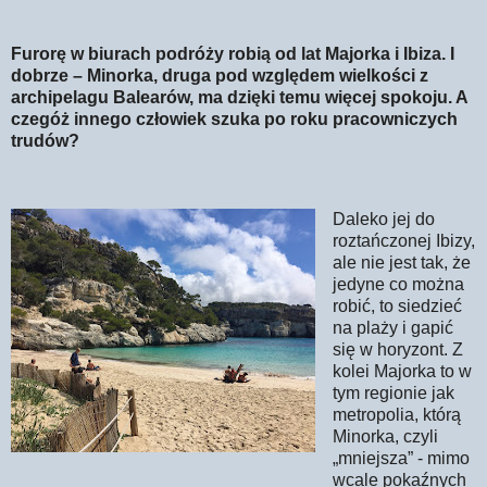
Furorę w biurach podróży robią od lat Majorka i Ibiza. I
dobrze – Minorka, druga pod względem wielkości z
archipelagu Balearów, ma dzięki temu więcej spokoju. A
czegóż innego człowiek szuka po roku pracowniczych
trudów?
Daleko jej do
roztańczonej Ibizy,
ale nie jest tak, że
jedyne co można
robić, to siedzieć
na plaży i gapić
się w horyzont. Z
kolei Majorka to w
tym regionie jak
metropolia, którą
Minorka, czyli
„mniejsza” - mimo
wcale pokaźnych