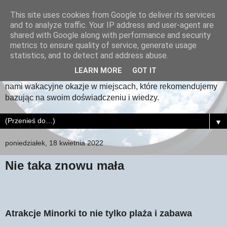
This site uses cookies from Google to deliver its services
and to analyze traffic. Your IP address and user-agent are
Destynacje na wakacje
shared with Google along with performance and security
metrics to ensure quality of service, generate usage
Proponujemy odwiedziny w interesujących, pięknych,
statistics, and to detect and address abuse.
atrakcyjnych miejscach - odkrywaj z nami najlepsze
LEARN MORE
GOT IT
destynacje na wakacje! Wypoczywaj i zwiedzaj, znajdź z
nami wakacyjne okazje w miejscach, które rekomendujemy
bazując na swoim doświadczeniu i wiedzy.
▼
poniedziałek, 18 kwietnia 2022
Nie taka znowu mała
Atrakcje Minorki to nie tylko plaża i zabawa